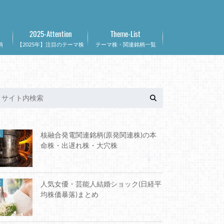
2025-Attention
Theme-List
柄
【2025年】注目のテーマ株
テーマ株・関連銘柄一覧
核融合発電関連銘柄(原発関連株)の本
命株・出遅れ株・大穴株
人気女優・芸能人結婚ショック(日経平
均株価暴落)まとめ