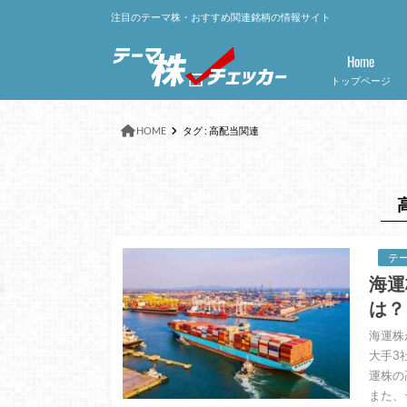
注目のテーマ株・おすすめ関連銘柄の情報サイト
Home
トップページ
HOME
タグ : 高配当関連
テ
海運
は？
海運株
大手3社
運株の
また、