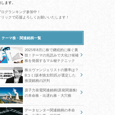
致します。
ブログランキング参加中！
クリックで応援よろしくお願いいたします！
テーマ株・関連銘柄一覧
2025年8月に株で継続的に稼ぐ裏
技！テーマの先読みで大化け候補
株を発掘するマル秘テクニック
株エヴァンジェリストの勝率は？
Bコミ(坂本慎太郎)氏が選定した
推奨銘柄の評判
原子力発電関連銘柄(原発関連株)
の本命株・出遅れ株・大穴株
データセンター関連銘柄の本命