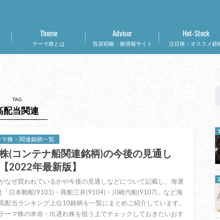
Theme
Advisor
Hot-Stock
テーマ株とは
投資戦略・株情報サイト
注目株・オススメ銘
TAG
高配当関連
ーマ株・関連銘柄一覧
株(コンテナ船関連銘柄)の今後の見通し
【2022年最新版】
がなぜ買われているかや今後の見通しなどについて記載し、海運
「日本郵船(9101)・商船三井(9104)・川崎汽船(9107)」など海
高配当ランキング上位10銘柄を一覧にまとめご紹介しています。
テーマ株の本命・出遅れ株を狙う上でチェックしておきたいおす