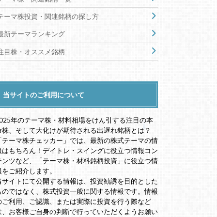
テーマ株投資・関連銘柄の探し方
最新テーマランキング
注目株・オススメ銘柄
当サイトのご利用について
2025年のテーマ株・材料相場をけん引する注目の本
命株、そして大化けが期待される出遅れ銘柄とは？
「テーマ株チェッカー」では、最新の株式テーマの情
報はもちろん！デイトレ・スイングに役立つ情報コン
テンツなど、「テーマ株・材料銘柄投資」に役立つ情
報をご紹介します。
当サイトにて公開する情報は、投資勧誘を目的とした
ものではなく、株式投資一般に関する情報です。情報
のご利用、ご認識、または実際に投資を行う際など
は、お客様ご自身の判断で行っていただくようお願い