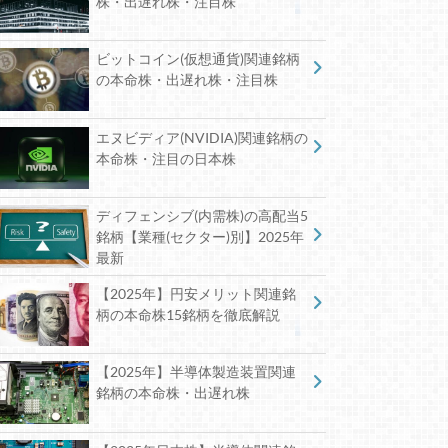
株・出遅れ株・注目株
ビットコイン(仮想通貨)関連銘柄
の本命株・出遅れ株・注目株
エヌビディア(NVIDIA)関連銘柄の
本命株・注目の日本株
ディフェンシブ(内需株)の高配当5
銘柄【業種(セクター)別】2025年
最新
【2025年】円安メリット関連銘
柄の本命株15銘柄を徹底解説
【2025年】半導体製造装置関連
銘柄の本命株・出遅れ株