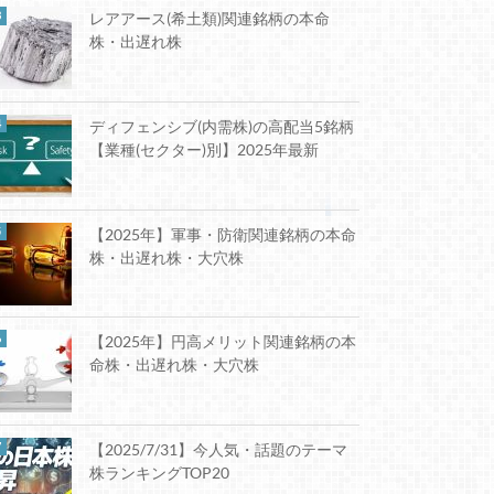
レアアース(希土類)関連銘柄の本命
株・出遅れ株
ディフェンシブ(内需株)の高配当5銘柄
【業種(セクター)別】2025年最新
【2025年】軍事・防衛関連銘柄の本命
株・出遅れ株・大穴株
【2025年】円高メリット関連銘柄の本
命株・出遅れ株・大穴株
【2025/7/31】今人気・話題のテーマ
株ランキングTOP20