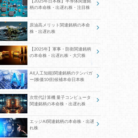
【2025年日本株】半導体関連銘
柄の本命株・出遅れ株・注目株
原油高メリット関連銘柄の本命
株・出遅れ株
【2025年】軍事・防衛関連銘柄
の本命株・出遅れ株・大穴株
AI(人工知能)関連銘柄のテンバガ
ー(株価10倍)候補本命日本株
次世代計算機 量子コンピュータ
関連銘柄の本命株・出遅れ株
エッジAI関連銘柄の本命株・出遅
れ株