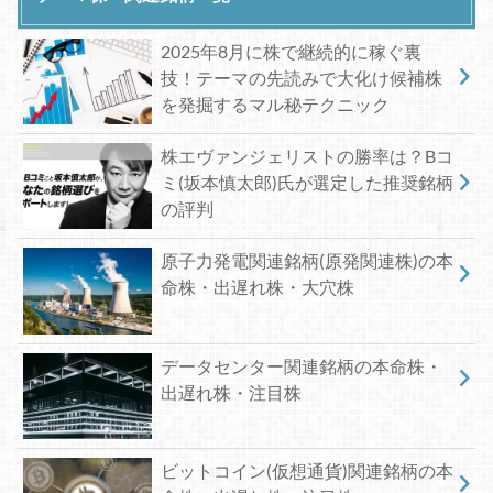
2025年8月に株で継続的に稼ぐ裏
技！テーマの先読みで大化け候補株
を発掘するマル秘テクニック
株エヴァンジェリストの勝率は？Bコ
ミ(坂本慎太郎)氏が選定した推奨銘柄
の評判
原子力発電関連銘柄(原発関連株)の本
命株・出遅れ株・大穴株
データセンター関連銘柄の本命株・
出遅れ株・注目株
ビットコイン(仮想通貨)関連銘柄の本