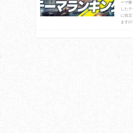
ーマ株
したテ
に役立
ますの