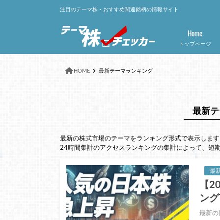
注目のテーマ株・おすすめ関連銘柄の情報サイト
Home
トップページ
HOME
最新テーマランキング
最新テ
最新の株式市場のテーマをランキング形式で表示します
24時間集計のアクセスランキングの集計によって、短
最
【2
ング
最新の