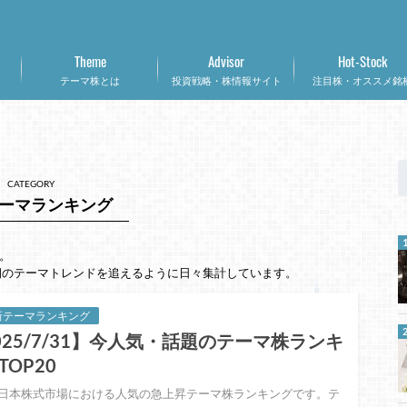
Theme
Advisor
Hot-Stock
テーマ株とは
投資戦略・株情報サイト
注目株・オススメ銘
CATEGORY
ーマランキング
。
期のテーマトレンドを追えるように日々集計しています。
新テーマランキング
025/7/31】今人気・話題のテーマ株ランキ
TOP20
日本株式市場における人気の急上昇テーマ株ランキングです。テ