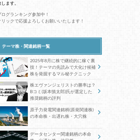
致します。
ブログランキング参加中！
クリックで応援よろしくお願いいたします！
テーマ株・関連銘柄一覧
2025年8月に株で継続的に稼ぐ裏
技！テーマの先読みで大化け候補
株を発掘するマル秘テクニック
株エヴァンジェリストの勝率は？
Bコミ(坂本慎太郎)氏が選定した
推奨銘柄の評判
原子力発電関連銘柄(原発関連株)
の本命株・出遅れ株・大穴株
データセンター関連銘柄の本命