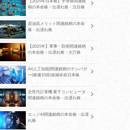
【2025年日本株】半導体関連銘
柄の本命株・出遅れ株・注目株
原油高メリット関連銘柄の本命
株・出遅れ株
【2025年】軍事・防衛関連銘柄
の本命株・出遅れ株・大穴株
AI(人工知能)関連銘柄のテンバガ
ー(株価10倍)候補本命日本株
次世代計算機 量子コンピュータ
関連銘柄の本命株・出遅れ株
エッジAI関連銘柄の本命株・出遅
れ株