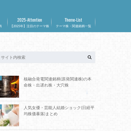
2025-Attention
Theme-List
柄
【2025年】注目のテーマ株
テーマ株・関連銘柄一覧
核融合発電関連銘柄(原発関連株)の本
命株・出遅れ株・大穴株
人気女優・芸能人結婚ショック(日経平
均株価暴落)まとめ