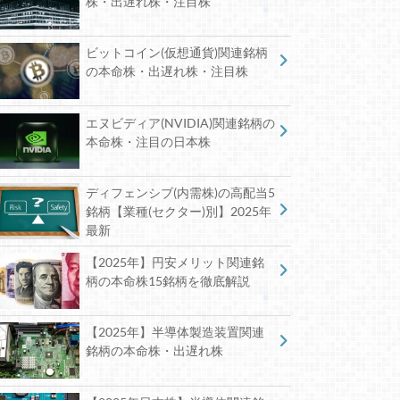
株・出遅れ株・注目株
ビットコイン(仮想通貨)関連銘柄
の本命株・出遅れ株・注目株
エヌビディア(NVIDIA)関連銘柄の
本命株・注目の日本株
ディフェンシブ(内需株)の高配当5
銘柄【業種(セクター)別】2025年
最新
【2025年】円安メリット関連銘
柄の本命株15銘柄を徹底解説
【2025年】半導体製造装置関連
銘柄の本命株・出遅れ株