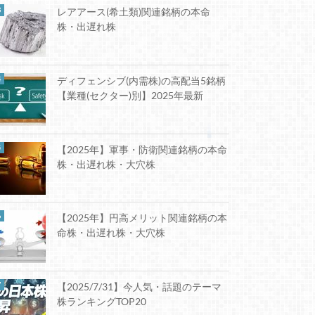
レアアース(希土類)関連銘柄の本命
株・出遅れ株
ディフェンシブ(内需株)の高配当5銘柄
【業種(セクター)別】2025年最新
【2025年】軍事・防衛関連銘柄の本命
株・出遅れ株・大穴株
【2025年】円高メリット関連銘柄の本
命株・出遅れ株・大穴株
【2025/7/31】今人気・話題のテーマ
株ランキングTOP20