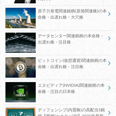
原子力発電関連銘柄(原発関連株)の本
命株・出遅れ株・大穴株
データセンター関連銘柄の本命株・
出遅れ株・注目株
ビットコイン(仮想通貨)関連銘柄の本
命株・出遅れ株・注目株
エヌビディア(NVIDIA)関連銘柄の本
命株・注目の日本株
ディフェンシブ(内需株)の高配当5銘
柄【業種(セクター)別】2025年最新