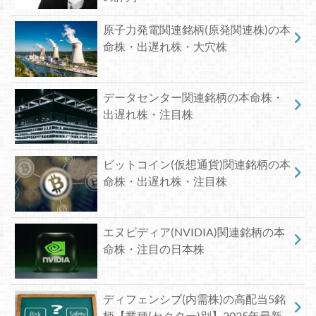
原子力発電関連銘柄(原発関連株)の本
命株・出遅れ株・大穴株
データセンター関連銘柄の本命株・
出遅れ株・注目株
ビットコイン(仮想通貨)関連銘柄の本
命株・出遅れ株・注目株
エヌビディア(NVIDIA)関連銘柄の本
命株・注目の日本株
ディフェンシブ(内需株)の高配当5銘
柄【業種(セクター)別】2025年最新