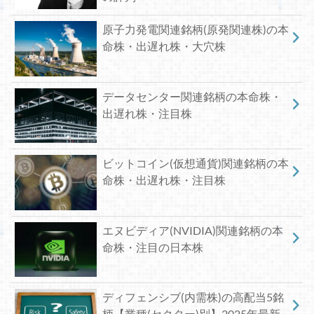
原子力発電関連銘柄(原発関連株)の本
命株・出遅れ株・大穴株
データセンター関連銘柄の本命株・
出遅れ株・注目株
ビットコイン(仮想通貨)関連銘柄の本
命株・出遅れ株・注目株
エヌビディア(NVIDIA)関連銘柄の本
命株・注目の日本株
ディフェンシブ(内需株)の高配当5銘
柄【業種(セクター)別】2025年最新