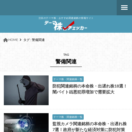
注目のテーマ株・おすすめ関連銘柄の情報サイト
HOME
タグ : 警備関連
TAG
警備関連
テーマ株・関連銘柄一覧
防犯関連銘柄の本命株・出遅れ株18選！
闇バイト凶悪犯罪増加で需要拡大
テーマ株・関連銘柄一覧
監視カメラ関連銘柄の本命株・出遅れ株
7選！政府が新たな経済対策に防犯対策