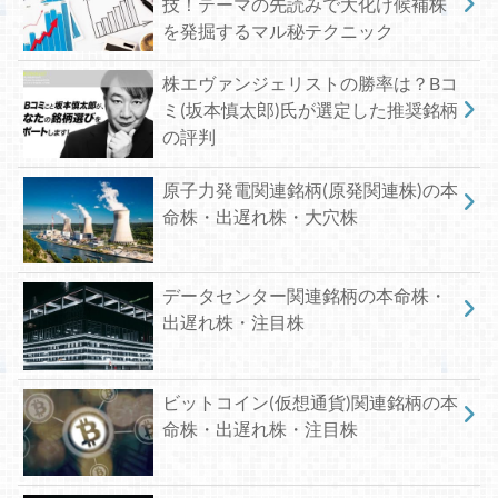
技！テーマの先読みで大化け候補株
を発掘するマル秘テクニック
株エヴァンジェリストの勝率は？Bコ
ミ(坂本慎太郎)氏が選定した推奨銘柄
の評判
原子力発電関連銘柄(原発関連株)の本
命株・出遅れ株・大穴株
データセンター関連銘柄の本命株・
出遅れ株・注目株
ビットコイン(仮想通貨)関連銘柄の本
命株・出遅れ株・注目株