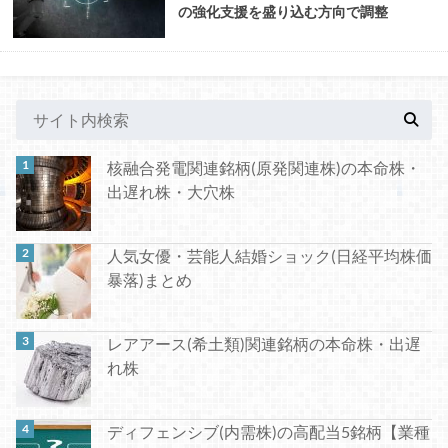
の強化支援を盛り込む方向で調整
核融合発電関連銘柄(原発関連株)の本命株・
出遅れ株・大穴株
人気女優・芸能人結婚ショック(日経平均株価
暴落)まとめ
レアアース(希土類)関連銘柄の本命株・出遅
れ株
ディフェンシブ(内需株)の高配当5銘柄【業種