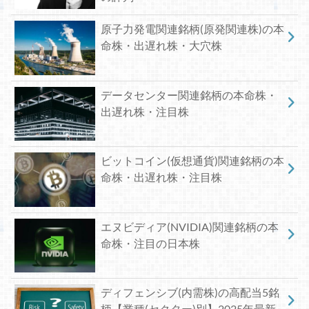
原子力発電関連銘柄(原発関連株)の本
命株・出遅れ株・大穴株
データセンター関連銘柄の本命株・
出遅れ株・注目株
ビットコイン(仮想通貨)関連銘柄の本
命株・出遅れ株・注目株
エヌビディア(NVIDIA)関連銘柄の本
命株・注目の日本株
ディフェンシブ(内需株)の高配当5銘
柄【業種(セクター)別】2025年最新