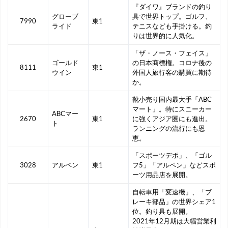
『ダイワ』ブランドの釣り
グローブ
具で世界トップ。ゴルフ、
7990
東1
ライド
テニスなども手掛ける。釣
りは世界的に人気化。
「ザ・ノース・フェイス」
ゴールド
の日本商標権。コロナ後の
8111
東1
ウイン
外国人旅行客の購買に期待
か。
靴小売り国内最大手「ABC
マート」。特にスニーカー
ABCマー
2670
東1
に強くアジア圏にも進出。
ト
ランニングの流行にも恩
恵。
「スポーツデポ」、「ゴル
3028
アルペン
東1
フ5」「アルペン」などスポ
ーツ用品店を展開。
自転車用「変速機」、「ブ
レーキ部品」の世界シェア1
位。釣り具も展開。
2021年12月期は大幅営業利