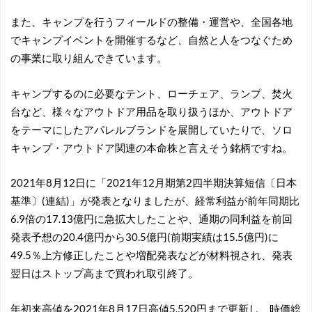
また、キャンプを行うフィールドの整備・運営や、全国各地
でキャンプイベントを開催するなど、自然と人をつなぐため
の事業に取り組んできています。
キャンプするのに必要なテント、ローチェア、ランプ、焚火
台など、様々なアウトドア用品を取り扱うほか、アウトドア
をテーマにしたアパレルブランドを展開していたりで、ソロ
キャンプ・アウトドア関連の本命株と言えそう銘柄ですね。
2021年8月12日に「2021年12月期第2四半期決算短信〔日本
基準〕(連結)」が発表となりましたが、経常利益が前年同期比
6.9倍の17.13億円に急拡大したことや、通期の同利益を前回
発表予想の20.4億円から30.5億円(前期実績は15.5億円)に
49.5％上方修正したことや増配発表などが材料視され、発表
翌日はストップ高まで買われ取引終了。
年初来高値を2021年8月17日高値5,520円まで更新し、時価総