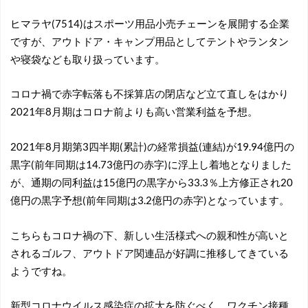
ヒマラヤ(7514)はスポーツ用品小売チェーンを展開する企業
ですが、アウトドア・キャンプ用品としてテントやランタン
や寝袋なども取り扱っています。
コロナ禍で赤字転落も不採算店の閉店など立て直しをはかり
2021年8月期はコロナ前よりも高い営業利益を予想。
2021年8月期第3四半期(累計)の経常損益(連結)が19.94億円の
黒字(前年同期は14.73億円の赤字)に浮上し着地となりました
が、通期の同利益は15億円の黒字から33.3％上方修正され20
億円の黒字予想(前年同期は3.2億円の赤字)となっています。
こちらもコロナ禍の下、新しい生活様式への親和性が高いと
されるゴルフ、アウトドア関連品が好調に推移してきている
ようですね。
新型コロナウイルス感染症の拡大を防ぐべく、ワクチン接種