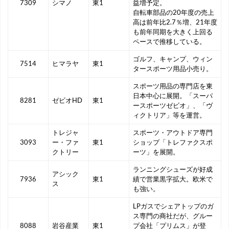
7309
シマノ
東1
益増予定。
自転車部品の20年度の売上
高は前年比2.7％増、21年度
も前年同期を大きく上回る
ペースで推移している。
ゴルフ、キャンプ、ウィン
7514
ヒマラヤ
東1
タースポーツ用品小売り。
スポーツ用品の専門店を東
日本中心に展開。「スーパ
8281
ゼビオHD
東1
ースポーツゼビオ」、「ヴ
ィクトリア」等を運営。
トレジャ
スポーツ・アウトドア専門
3093
ー・ファ
東1
ショップ「トレファクスポ
クトリー
ーツ」を展開。
ランニングシューズが好成
アシック
7936
東1
績で営業黒字拡大。欧米で
ス
も強い。
LPガスでシェアトップのガ
ス専門の商社だが、グルー
8088
岩谷産業
東1
プ会社「プリムス」が登