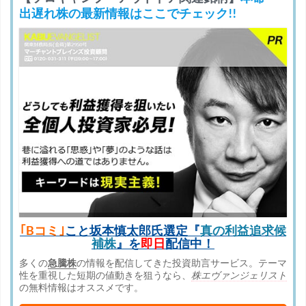
出遅れ株の最新情報はここでチェック!!
｢Bコミ｣
こと坂本慎太郎氏選定『
真の利益追求候
補株
』を
即日
配信中！
多くの
急騰株
の情報を配信してきた投資助言サービス。テーマ
性を重視した短期の値動きを狙うなら、
株エヴァンジェリスト
の無料情報はオススメです。