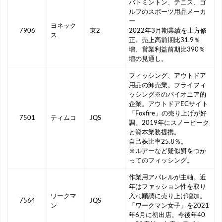
バトミントン、テニス、ゴ
ルフのスポーツ用品メーカ
ー
ヨネック
7906
東2
2022年3月期業績を上方修
ス
正。売上高前期比31.9％
増、営業利益前期比390％
増の見通し。
フィッシング、アウトドア
用品の卸売業。フライフィ
ッシング※のパイオニア的
企業。アウトドアECサイト
「Foxfire」の売り上げが好
7501
ティムコ
JQS
調。2019年にスノーピーク
と資本業務提携。
自己株比率25.8％。
※ルアーなど疑似餌をつか
ってのフィッシング。
作業用アパレルが主軸。近
年はファッション性を取り
ワークマ
入れ順調に売り上げ増加。
7564
JQS
ン
「ワークマン女子」を2021
年6月に初出店。今後年40