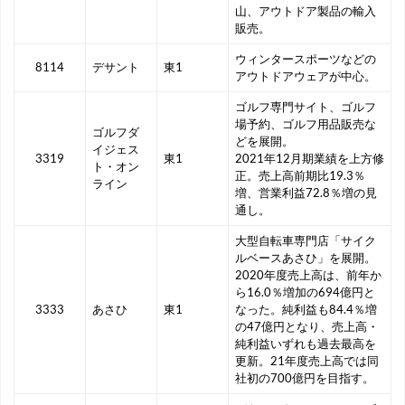
山、アウトドア製品の輸入
販売。
ウィンタースポーツなどの
8114
デサント
東1
アウトドアウェアが中心。
ゴルフ専門サイト、ゴルフ
場予約、ゴルフ用品販売な
ゴルフダ
どを展開。
イジェス
3319
東1
2021年12月期業績を上方修
ト・オン
正。売上高前期比19.3％
ライン
増、営業利益72.8％増の見
通し。
大型自転車専門店「サイク
ルベースあさひ」を展開。
2020年度売上高は、前年か
ら16.0％増加の694億円と
3333
あさひ
東1
なった。純利益も84.4％増
の47億円となり、売上高・
純利益いずれも過去最高を
更新。21年度売上高では同
社初の700億円を目指す。