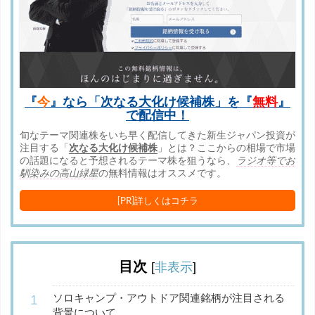
『
今
』なら「次なる大化け候補株」を『
無料
』
で配信中！
旬なテーマ関連株をいち早く配信してきた新生ジャパン投資が
注目する「
次なる大化け候補株
」とは？ここからの相場で市場
の話題になると予想されるテーマ株を狙うなら、
ラジオ等でお
馴染みの高山緑星
の無料情報はオススメです。
[PR]詳しくはコチラ
目次
[
非表示
]
ソロキャンプ・アウトドア関連銘柄が注目される
背景について