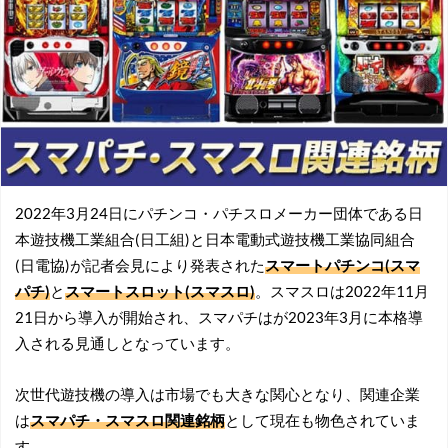
2022年3月24日にパチンコ・パチスロメーカー団体である日
本遊技機工業組合(日工組)と日本電動式遊技機工業協同組合
(日電協)が記者会見により発表された
スマートパチンコ(スマ
パチ)
と
スマートスロット(スマスロ)
。スマスロは2022年11月
21日から導入が開始され、スマパチはが2023年3月に本格導
入される見通しとなっています。
次世代遊技機の導入は市場でも大きな関心となり、関連企業
は
スマパチ・スマスロ関連銘柄
として現在も物色されていま
す。