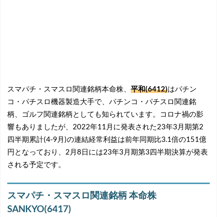
スマパチ・スマスロ関連銘柄本命株、
平和(6412)
はパチン
コ・パチスロ機器製造大手で、パチンコ・パチスロ関連銘
柄、ゴルフ関連銘柄としても知られています。コロナ禍の影
響もありましたが、2022年11月に発表された23年3月期第2
四半期累計(4-9月)の連結経常利益は前年同期比3.1倍の151億
円となっており、2月8日には23年3月期第3四半期決算が発表
される予定です。
スマパチ・スマスロ関連銘柄 本命株
SANKYO(6417)