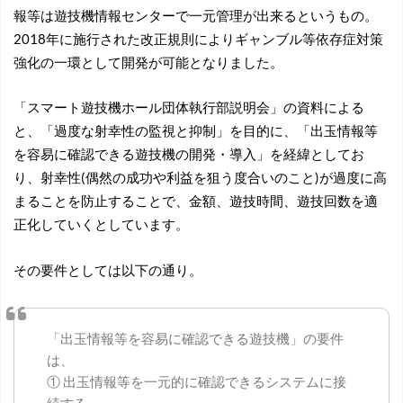
報等は遊技機情報センターで一元管理が出来るというもの。
2018年に施行された改正規則によりギャンブル等依存症対策
強化の一環として開発が可能となりました。
「スマート遊技機ホール団体執行部説明会」の資料による
と、「過度な射幸性の監視と抑制」を目的に、「出玉情報等
を容易に確認できる遊技機の開発・導入」を経緯としてお
り、射幸性(偶然の成功や利益を狙う度合いのこと)が過度に高
まることを防止することで、金額、遊技時間、遊技回数を適
正化していくとしています。
その要件としては以下の通り。
「出玉情報等を容易に確認できる遊技機」の要件
は、
① 出玉情報等を一元的に確認できるシステムに接