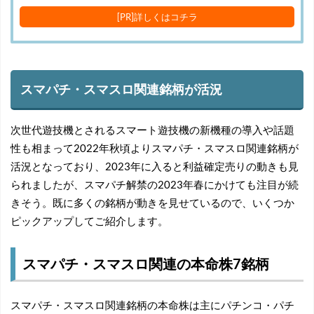
[PR]詳しくはコチラ
スマパチ・スマスロ関連銘柄が活況
次世代遊技機とされるスマート遊技機の新機種の導入や話題
性も相まって2022年秋頃よりスマパチ・スマスロ関連銘柄が
活況となっており、2023年に入ると利益確定売りの動きも見
られましたが、スマパチ解禁の2023年春にかけても注目が続
きそう。既に多くの銘柄が動きを見せているので、いくつか
ピックアップしてご紹介します。
スマパチ・スマスロ関連の本命株7銘柄
スマパチ・スマスロ関連銘柄の本命株は主にパチンコ・パチ