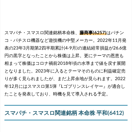
スマパチ・スマスロ関連銘柄本命株、
藤商事(6257)
はパチン
コ・パチスロ機器など遊技機の中堅メーカー。2022年11月発
表の23年3月期第2四半期累計(4-9月)の連結経常損益が26.6億
円の黒字となったことから株価は上昇。更にテーマの恩恵も
相まって株価はコロナ禍前2018年頃の水準まで値を戻す展開
となりました。2023年に入るとテーマそのものに利益確定売
りが多く見られましたが、まだ上昇余地が見られます。2022
年12月にはスマスロ第1弾『Lゴブリンスレイヤー』が適合し
たことを発表しており、時機を見て導入される予定。
スマパチ・スマスロ関連銘柄 本命株 平和(6412)