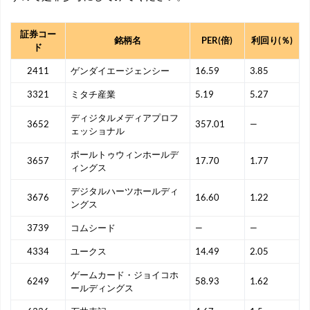
証券コー
銘柄名
PER(倍)
利回り(％)
ド
2411
ゲンダイエージェンシー
16.59
3.85
3321
ミタチ産業
5.19
5.27
ディジタルメディアプロフ
3652
357.01
—
ェッショナル
ポールトゥウィンホールデ
3657
17.70
1.77
ィングス
デジタルハーツホールディ
3676
16.60
1.22
ングス
3739
コムシード
—
—
4334
ユークス
14.49
2.05
ゲームカード・ジョイコホ
6249
58.93
1.62
ールディングス