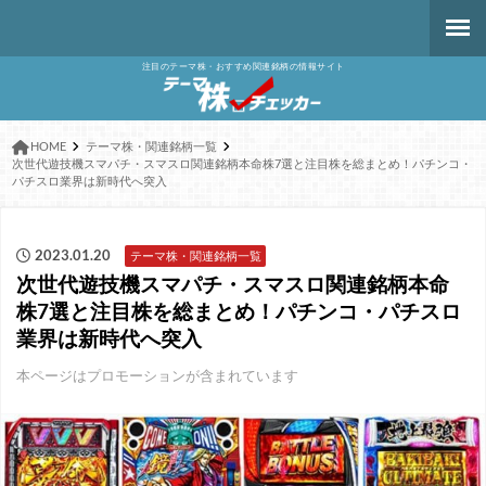
注目のテーマ株・おすすめ関連銘柄の情報サイト
HOME
テーマ株・関連銘柄一覧
次世代遊技機スマパチ・スマスロ関連銘柄本命株7選と注目株を総まとめ！パチンコ・
パチスロ業界は新時代へ突入
2023.01.20
テーマ株・関連銘柄一覧
次世代遊技機スマパチ・スマスロ関連銘柄本命
株7選と注目株を総まとめ！パチンコ・パチスロ
業界は新時代へ突入
本ページはプロモーションが含まれています