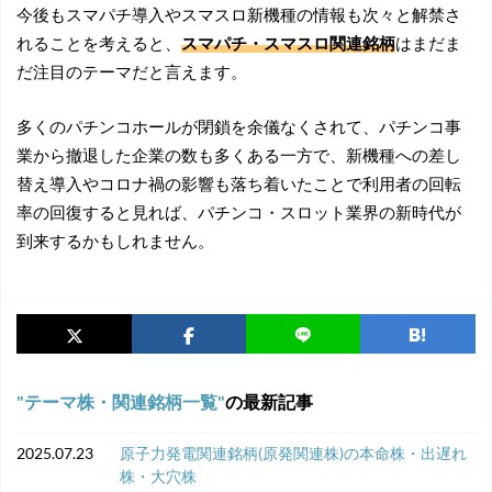
今後もスマパチ導入やスマスロ新機種の情報も次々と解禁さ
れることを考えると、
スマパチ・スマスロ関連銘柄
はまだま
だ注目のテーマだと言えます。
多くのパチンコホールが閉鎖を余儀なくされて、パチンコ事
業から撤退した企業の数も多くある一方で、新機種への差し
替え導入やコロナ禍の影響も落ち着いたことで利用者の回転
率の回復すると見れば、パチンコ・スロット業界の新時代が
到来するかもしれません。
テーマ株・関連銘柄一覧
の最新記事
2025.07.23
原子力発電関連銘柄(原発関連株)の本命株・出遅れ
株・大穴株