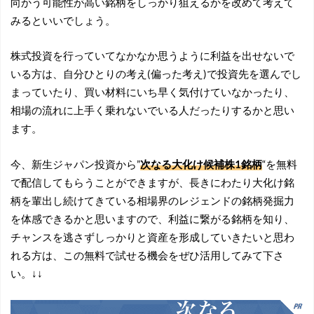
向かう可能性が高い銘柄をしっかり狙えるかを改めて考えて
みるといいでしょう。
株式投資を行っていてなかなか思うように利益を出せないで
いる方は、自分ひとりの考え(偏った考え)で投資先を選んでし
まっていたり、買い材料にいち早く気付けていなかったり、
相場の流れに上手く乗れないでいる人だったりするかと思い
ます。
今、新生ジャパン投資から”
次なる大化け候補株1銘柄
“を無料
で配信してもらうことができますが、長きにわたり大化け銘
柄を輩出し続けてきている相場界のレジェンドの銘柄発掘力
を体感できるかと思いますので、利益に繋がる銘柄を知り、
チャンスを逃さずしっかりと資産を形成していきたいと思わ
れる方は、この無料で試せる機会をぜひ活用してみて下さ
い。↓↓