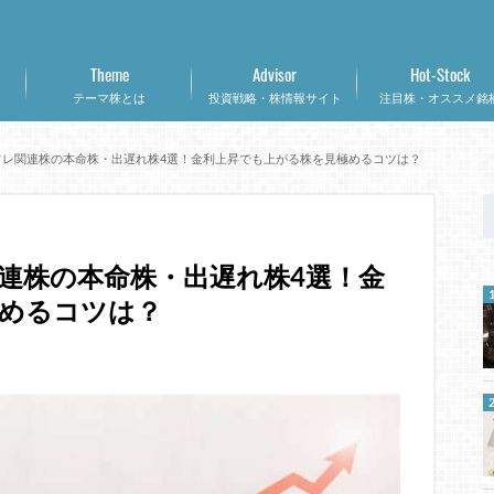
Theme
Advisor
Hot-Stock
テーマ株とは
投資戦略・株情報サイト
注目株・オススメ銘
フレ関連株の本命株・出遅れ株4選！金利上昇でも上がる株を見極めるコツは？
連株の本命株・出遅れ株4選！金
めるコツは？