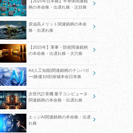
【2025年日本株】半導体関連銘
柄の本命株・出遅れ株・注目株
原油高メリット関連銘柄の本命
株・出遅れ株
【2025年】軍事・防衛関連銘柄
の本命株・出遅れ株・大穴株
AI(人工知能)関連銘柄のテンバガ
ー(株価10倍)候補本命日本株
次世代計算機 量子コンピュータ
関連銘柄の本命株・出遅れ株
エッジAI関連銘柄の本命株・出遅
れ株