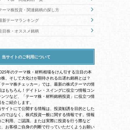
テーマ株投資・関連銘柄の探し方
最新テーマランキング
注目株・オススメ銘柄
当サイトのご利用について
2025年のテーマ株・材料相場をけん引する注目の本
命株、そして大化けが期待される出遅れ銘柄とは？
「テーマ株チェッカー」では、最新の株式テーマの情
報はもちろん！デイトレ・スイングに役立つ情報コン
テンツなど、「テーマ株・材料銘柄投資」に役立つ情
報をご紹介します。
当サイトにて公開する情報は、投資勧誘を目的とした
ものではなく、株式投資一般に関する情報です。情報
のご利用、ご認識、または実際に投資を行う際など
は、お客様ご自身の判断で行っていただくようお願い