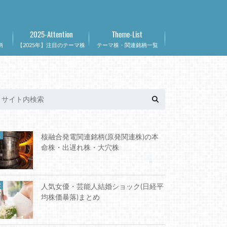
2025-Attention
Theme-List
柄
【2025年】注目のテーマ株
テーマ株・関連銘柄一覧
核融合発電関連銘柄(原発関連株)の本
命株・出遅れ株・大穴株
人気女優・芸能人結婚ショック(日経平
均株価暴落)まとめ