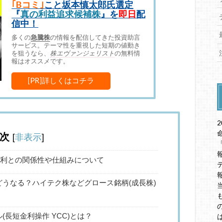
｢Bコミ｣
こと坂本慎太郎氏選定
『
真の利益追求候補株
』を
即日
配
信中！
多くの
急騰株
の情報を配信してきた投資助言
サービス。テーマ性を重視した短期の値動き
を狙うなら、
株エヴァンジェリスト
の無料情
報はオススメです。
[PR]詳しくはコチラ
次
[
非表示
]
金利との関係性や仕組みについて
うなる？ハイテク株などグロース銘柄(成長株)
長短金利操作 YCC)とは？