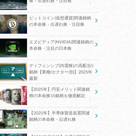
株・出遅れ株・注目株
ビットコイン(仮想通貨)関連銘柄
の本命株・出遅れ株・注目株
エヌビディア(NVIDIA)関連銘柄の
本命株・注目の日本株
ディフェンシブ(内需株)の高配当5
銘柄【業種(セクター)別】2025年
最新
【2025年】円安メリット関連銘
柄の本命株15銘柄を徹底解説
【2025年】半導体製造装置関連
銘柄の本命株・出遅れ株