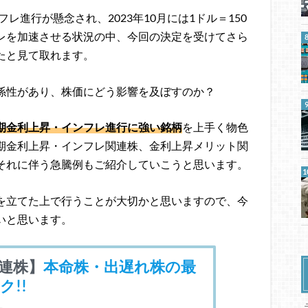
レ進行が懸念され、2023年10月には1ドル＝150
レを加速させる状況の中、今回の決定を受けてさら
たと見て取れます。
係性があり、株価にどう影響を及ぼすのか？
期金利上昇・インフレ進行に強い銘柄
を上手く物色
期金利上昇・インフレ関連株、金利上昇メリット関
それに伴う急騰例もご紹介していこうと思います。
を立てた上で行うことが大切かと思いますので、今
いと思います。
連株】
本命株・出遅れ株の最
!!